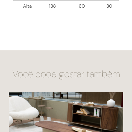
Alta
138
60
30
Você pode gostar também