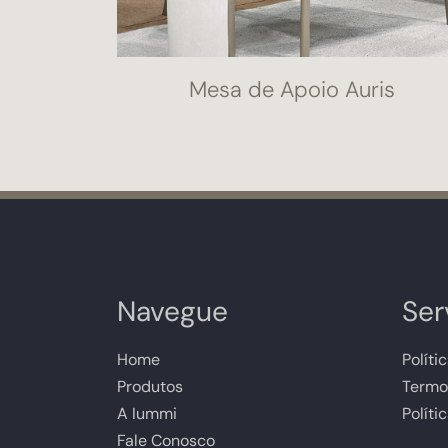
Mesa de Apoio Auris
Navegue
Ser
Home
Políti
Produtos
Termo
A Iummi
Políti
Fale Conosco