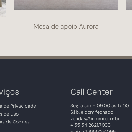
Mesa de apoio Aurora
viços
Call Center
Seg. à sex - 09:00 às 17:00
ca de Privacidade
Sáb. e dom fechado
s de Uso
vendas@iummi.com.br
cas de Cookies
+ 55 54 2621.7030
+ 55 54 99972-1099