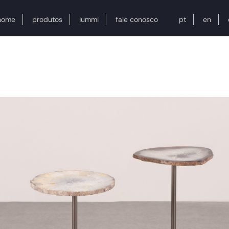
home
produtos
iummi
fale conosco
pt
en