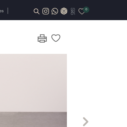
0
es
Next