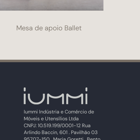
Mesa de apoio Ballet
Iummi Indústria e Comércio de
Móveis e Utensílios Ltda
CNPJ: 10.519.199/0001-12 Rua
Arlindo Baccin, 601 . Pavilhão 03
95707-150 . Maria Goretti . Bento